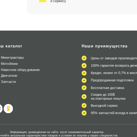
и сервису
ш каталог
Наши преимущества
Минитракторы
Цены от заводов-производит
Мотоблоки
100% гарантия возврата дене
Навесное оборудование
Кредит, лизинг от 0,7% в мес
Двигатели
Предпродажная подготовка
Запчасти
Бесплатная доставка
Скидки до 100$
на повторные покупки
Выездной сервис
95% запчастей всегда в нали
Информация, размещённая на сайте, носит ознакомительный характер.
очняйте актуальные характеристики товаров и условия их покупки у наших специалистов.