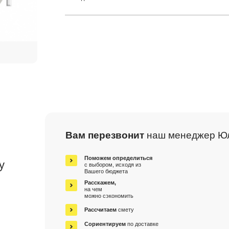
Вам перезвонит
наш менеджер Ю
м
Поможем определиться
у
с выбором, исходя из
Вашего бюджета
Расскажем,
на чем
можно сэкономить
Рассчитаем
смету
Сориентируем
по доставке