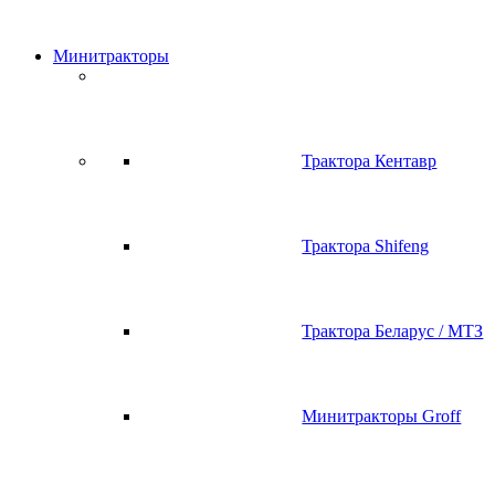
Минитракторы
Трактора Кентавр
Трактора Shifeng
Трактора Беларус / МТЗ
Минитракторы Groff