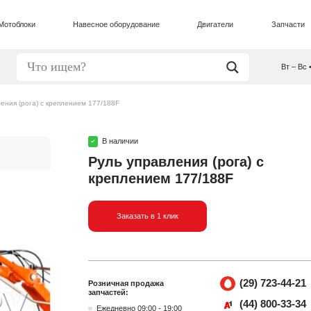
Мотоблоки
Навесное оборудование
Двигатели
Запчасти
Вт – Вс 
ения (рога) с креплением 177/188F
В наличии
Руль управления (рога) с
креплением 177/188F
Заказать в 1 клик
(29) 723-44-21
Розничная продажа
запчастей:
(44) 800-33-34
Ежедневно 09:00 - 19:00