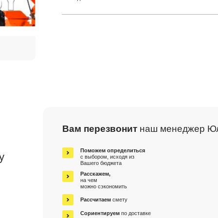
Вам перезвонит
наш менеджер Ю
м
Поможем определиться
у
с выбором, исходя из
Вашего бюджета
Расскажем,
на чем
можно сэкономить
Рассчитаем
смету
Сориентируем
по доставке