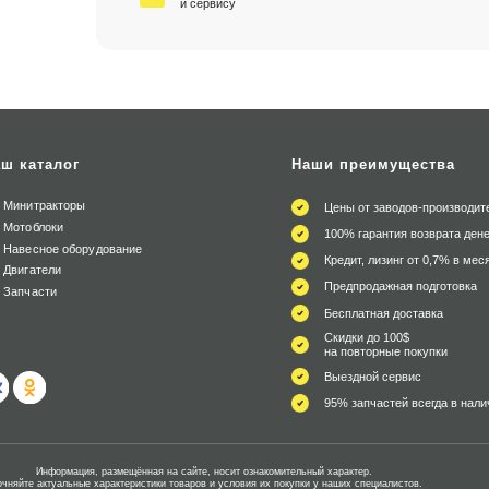
и сервису
ш каталог
Наши преимущества
Минитракторы
Цены от заводов-производит
Мотоблоки
100% гарантия возврата дене
Навесное оборудование
Кредит, лизинг от 0,7% в мес
Двигатели
Предпродажная подготовка
Запчасти
Бесплатная доставка
Скидки до 100$
на повторные покупки
Выездной сервис
95% запчастей всегда в нали
Информация, размещённая на сайте, носит ознакомительный характер.
очняйте актуальные характеристики товаров и условия их покупки у наших специалистов.