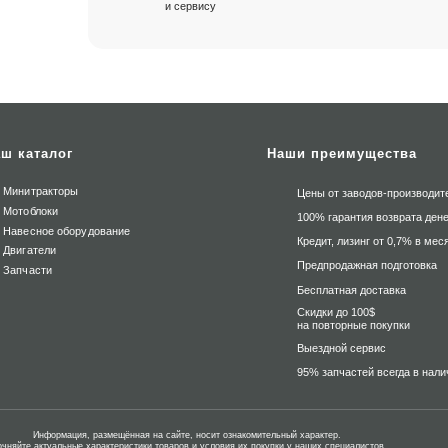
и сервису
ш каталог
Наши преимущества
Минитракторы
Цены от заводов-производит
Мотоблоки
100% гарантия возврата дене
Навесное оборудование
Кредит, лизинг от 0,7% в мес
Двигатели
Предпродажная подготовка
Запчасти
Бесплатная доставка
Скидки до 100$
на повторные покупки
Выездной сервис
95% запчастей всегда в нали
Информация, размещённая на сайте, носит ознакомительный характер.
очняйте актуальные характеристики товаров и условия их покупки у наших специалистов.