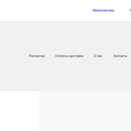
Минитракторы
Главная
Запчасти
Для Мотоблоков
Кронштейн 
Рассрочка
Оплата и доставка
О нас
Контакты