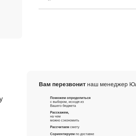
Вам перезвонит
наш менеджер Ю
м
у
Поможем определиться
с выбором, исходя из
Вашего бюджета
Расскажем,
на чем
можно сэкономить
Рассчитаем
смету
Сориентируем
по доставке