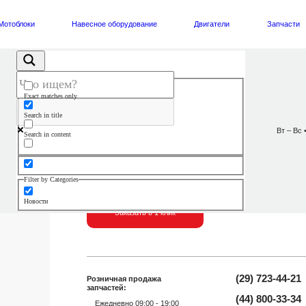
Мотоблоки
Навесное оборудование
Двигатели
Запчасти
Exact matches only
редуктора к раме двигателя 188F
Search in title
Вт – Вс 
Search in content
В наличии
Кронштейн редуктора к раме
двигателя 188F
Filter by Categories
Новости
Заказать в 1 клик
(29) 723-44-21
Розничная продажа
запчастей:
(44) 800-33-34
Ежедневно 09:00 - 19:00