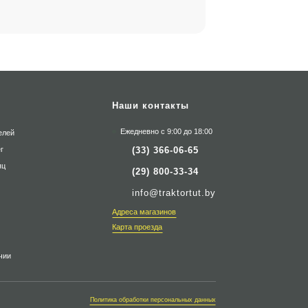
Наши контакты
Ежедневно с 9:00 до 18:00
елей
(33) 366-06-65
г
яц
(29) 800-33-34
info@traktortut.by
Адреса магазинов
Карта проезда
чии
Политика обработки персональных данных