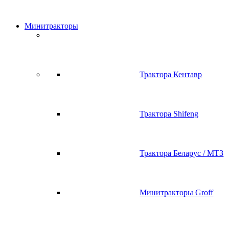
Минитракторы
Трактора Кентавр
Трактора Shifeng
Трактора Беларус / МТЗ
Минитракторы Groff