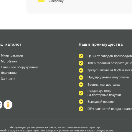
и сервису
ш каталог
Наши преимущества
Минитракторы
Цены от заводов-производит
Мотоблоки
100% гарантия возврата дене
Навесное оборудование
Кредит, лизинг от 0,7% в мес
Двигатели
Предпродажная подготовка
Запчасти
Бесплатная доставка
Скидки до 100$
на повторные покупки
Выездной сервис
95% запчастей всегда в нали
Информация, размещённая на сайте, носит ознакомительный характер.
очняйте актуальные характеристики товаров и условия их покупки у наших специалистов.