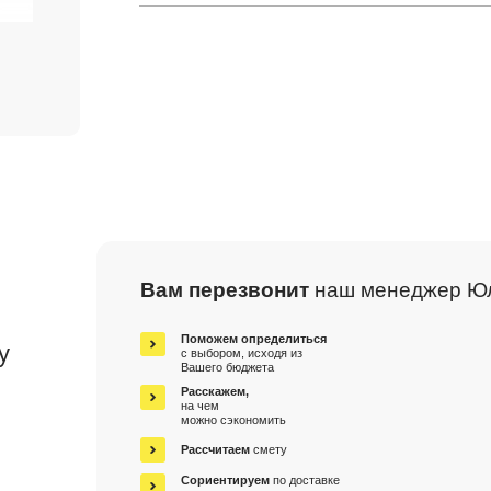
Вам перезвонит
наш менеджер Ю
м
Поможем определиться
у
с выбором, исходя из
Вашего бюджета
Расскажем,
на чем
можно сэкономить
Рассчитаем
смету
Сориентируем
по доставке