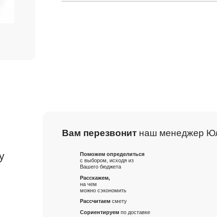
Вам перезвонит
наш менеджер Ю
м
у
Поможем определиться
с выбором, исходя из
Вашего бюджета
Расскажем,
на чем
можно сэкономить
Рассчитаем
смету
Сориентируем
по доставке