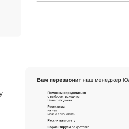
Вам перезвонит
наш менеджер Ю
м
у
Поможем определиться
с выбором, исходя из
Вашего бюджета
Расскажем,
на чем
можно сэкономить
Рассчитаем
смету
Сориентируем
по доставке