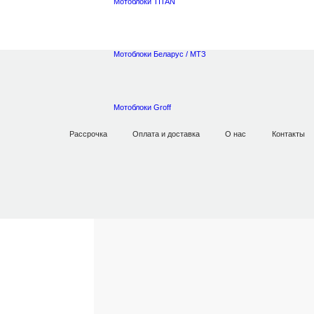
Мотоблоки TITAN
Мотоблоки Беларус / МТЗ
Главная
Запчасти
Для Мотоблоков
Форсунка 1
Мотоблоки Groff
Рассрочка
Оплата и доставка
О нас
Контакты