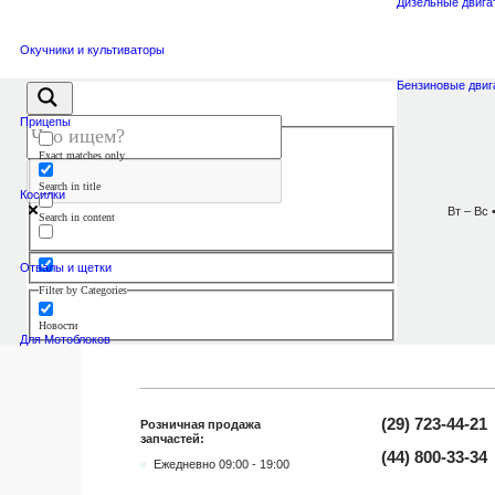
Дизельные двига
Окучники и культиваторы
Бензиновые двиг
Прицепы
Exact matches only
78F L-86 мм
Search in title
Косилки
Вт – Вс 
Search in content
В наличии
Форсунка 178F L-86 мм
Отвалы и щетки
Filter by Categories
Заказать в 1 клик
Новости
Для Мотоблоков
(29) 723-44-21
Розничная продажа
запчастей:
(44) 800-33-34
Ежедневно 09:00 - 19:00