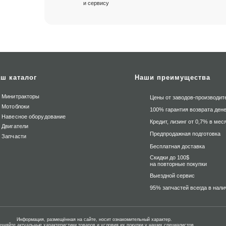
и сервису
ш каталог
Наши преимущества
Минитракторы
Цены от заводов-производит
Мотоблоки
100% гарантия возврата дене
Навесное оборудование
Кредит, лизинг от 0,7% в мес
Двигатели
Предпродажная подготовка
Запчасти
Бесплатная доставка
Скидки до 100$
на повторные покупки
Выездной сервис
95% запчастей всегда в нали
Информация, размещённая на сайте, носит ознакомительный характер.
очняйте актуальные характеристики товаров и условия их покупки у наших специалистов.