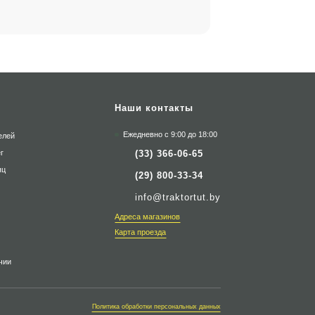
Наши контакты
Ежедневно с 9:00 до 18:00
елей
(33) 366-06-65
г
яц
(29) 800-33-34
info@traktortut.by
Адреса магазинов
Карта проезда
чии
Политика обработки персональных данных