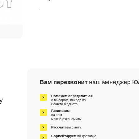
Вам перезвонит
наш менеджер Ю
м
Поможем определиться
у
с выбором, исходя из
Вашего бюджета
Расскажем,
на чем
можно сэкономить
Рассчитаем
смету
Сориентируем
по доставке