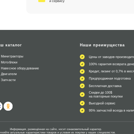
и сервису
ш каталог
Наши преимущества
Минитракторы
Цены от заводов-производит
Мотоблоки
100% гарантия возврата дене
Навесное оборудование
Кредит, лизинг от 0,7% в мес
Двигатели
Предпродажная подготовка
Запчасти
Бесплатная доставка
Скидки до 100$
на повторные покупки
Выездной сервис
95% запчастей всегда в нали
Информация, размещённая на сайте, носит ознакомительный характер.
очняйте актуальные характеристики товаров и условия их покупки у наших специалистов.