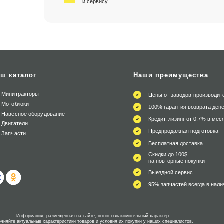
и сервису
ш каталог
Наши преимущества
Минитракторы
Цены от заводов-производит
Мотоблоки
100% гарантия возврата дене
Навесное оборудование
Кредит, лизинг от 0,7% в мес
Двигатели
Предпродажная подготовка
Запчасти
Бесплатная доставка
Скидки до 100$
на повторные покупки
Выездной сервис
95% запчастей всегда в нали
Информация, размещённая на сайте, носит ознакомительный характер.
очняйте актуальные характеристики товаров и условия их покупки у наших специалистов.