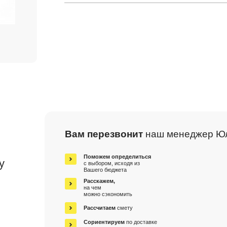
Вам перезвонит
наш менеджер Ю
м
Поможем определиться
у
с выбором, исходя из
Вашего бюджета
Расскажем,
на чем
можно сэкономить
Рассчитаем
смету
Сориентируем
по доставке