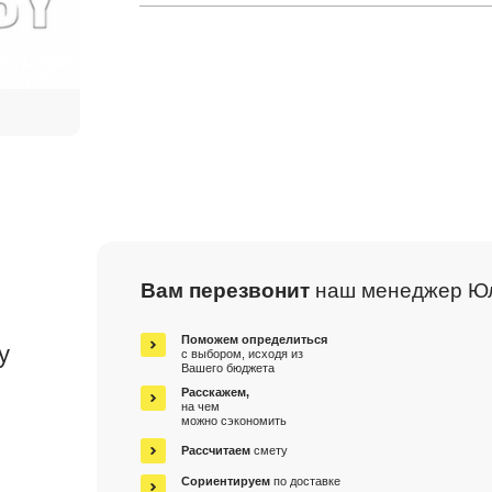
Вам перезвонит
наш менеджер Ю
м
Поможем определиться
у
с выбором, исходя из
Вашего бюджета
Расскажем,
на чем
можно сэкономить
Рассчитаем
смету
Сориентируем
по доставке