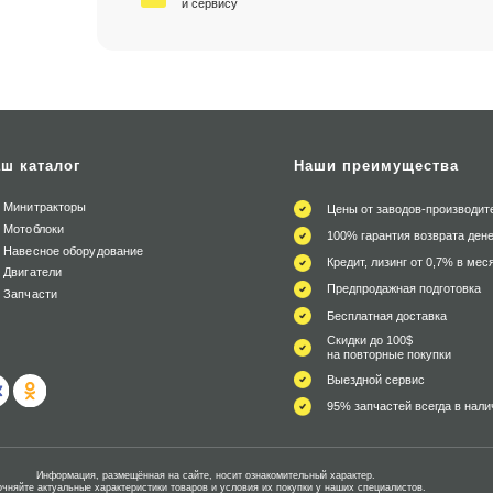
и сервису
ш каталог
Наши преимущества
Минитракторы
Цены от заводов-производит
Мотоблоки
100% гарантия возврата дене
Навесное оборудование
Кредит, лизинг от 0,7% в мес
Двигатели
Предпродажная подготовка
Запчасти
Бесплатная доставка
Скидки до 100$
на повторные покупки
Выездной сервис
95% запчастей всегда в нали
Информация, размещённая на сайте, носит ознакомительный характер.
очняйте актуальные характеристики товаров и условия их покупки у наших специалистов.