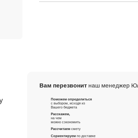
Вам перезвонит
наш менеджер Ю
м
у
Поможем определиться
с выбором, исходя из
Вашего бюджета
Расскажем,
на чем
можно сэкономить
Рассчитаем
смету
Сориентируем
по доставке