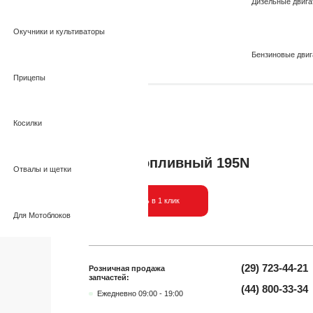
Дизельные двига
Окучники и культиваторы
Бензиновые двиг
Вт – Вс 
Прицепы
опливный 195N
Косилки
В наличии
Насос топливный 195N
Отвалы и щетки
Заказать в 1 клик
Для Мотоблоков
(29) 723-44-21
Розничная продажа
запчастей:
(44) 800-33-34
Ежедневно 09:00 - 19:00