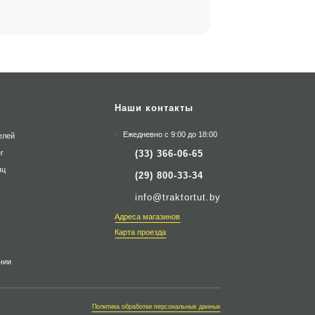
Наши контакты
Ежедневно с 9:00 до 18:00
елей
(33) 366-06-65
г
яц
(29) 800-33-34
info@traktortut.by
Адреса магазинов
Карта проезда
чии
Политика обработки персональных данных