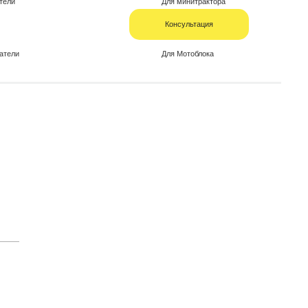
тели
Для минитрактора
Консультация
атели
Для Мотоблока
(33) 366-06-65
(29) 800-33-34
• 9:00 – 17:00