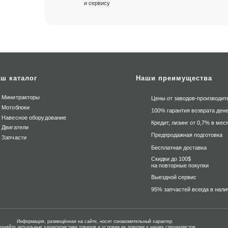
и сервису
ш каталог
Наши преимущества
Минитракторы
Цены от заводов-производит
Мотоблоки
100% гарантия возврата дене
Навесное оборудование
Кредит, лизинг от 0,7% в мес
Двигатели
Предпродажная подготовка
Запчасти
Бесплатная доставка
Скидки до 100$
на повторные покупки
Выездной сервис
95% запчастей всегда в нали
Информация, размещённая на сайте, носит ознакомительный характер.
очняйте актуальные характеристики товаров и условия их покупки у наших специалистов.