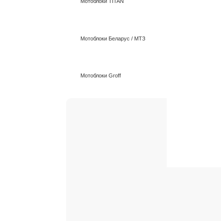
Мотоблоки TITAN
Мотоблоки Беларус / МТЗ
Рассрочка
Оплата и доставка
О нас
Контакты
Главная
Запчасти
Для Минитракторов
Насос т
Мотоблоки Groff