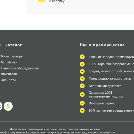
и сервису
ш каталог
Наши преимущества
Минитракторы
Цены от заводов-производит
Мотоблоки
100% гарантия возврата дене
Навесное оборудование
Кредит, лизинг от 0,7% в мес
Двигатели
Предпродажная подготовка
Запчасти
Бесплатная доставка
Скидки до 100$
на повторные покупки
Выездной сервис
95% запчастей всегда в нали
Информация, размещённая на сайте, носит ознакомительный характер.
очняйте актуальные характеристики товаров и условия их покупки у наших специалистов.