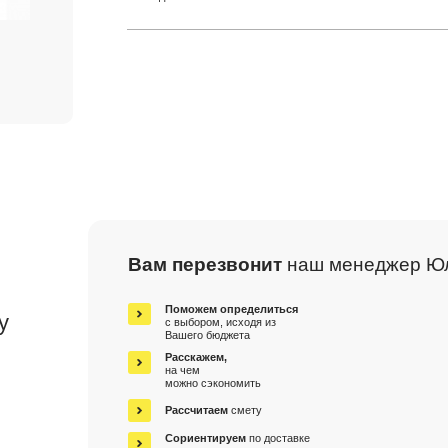
Вам перезвонит
наш менеджер Ю
м
Поможем определиться
у
с выбором, исходя из
Вашего бюджета
Расскажем,
на чем
можно сэкономить
Рассчитаем
смету
Сориентируем
по доставке