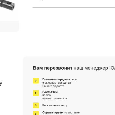
Вам перезвонит
наш менеджер Ю
м
Поможем определиться
у
с выбором, исходя из
Вашего бюджета
Расскажем,
на чем
можно сэкономить
Рассчитаем
смету
Сориентируем
по доставке