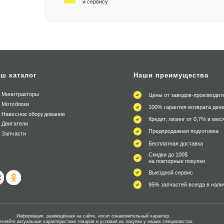
и сервису
ш каталог
Наши преимущества
Минитракторы
Цены от заводов-производит
Мотоблоки
100% гарантия возврата дене
Навесное оборудование
Кредит, лизинг от 0,7% в мес
Двигатели
Предпродажная подготовка
Запчасти
Бесплатная доставка
Скидки до 100$
на повторные покупки
Выездной сервис
95% запчастей всегда в нали
Информация, размещённая на сайте, носит ознакомительный характер.
очняйте актуальные характеристики товаров и условия их покупки у наших специалистов.