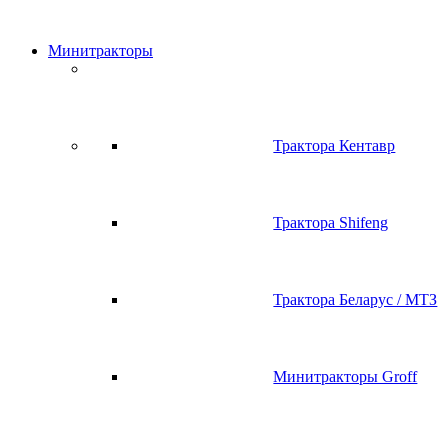
Минитракторы
Трактора Кентавр
Трактора Shifeng
Трактора Беларус / МТЗ
Минитракторы Groff