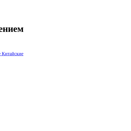
ением
е
Китайские