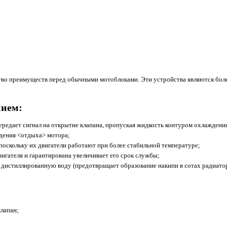
тво преимуществ перед обычными мотоблоками. Эти устройства являются бо
нием:
редает сигнал на открытие клапана, пропуская жидкость контуром охлаждени
ждения <отдыха> мотора;
поскольку их двигатели работают при более стабильной температуре;
игателя и гарантирована увеличивает его срок службы;
 дистиллированную воду (предотвращает образование накипи в сотах радиатор
лапан;