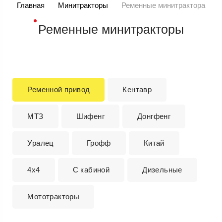
Главная
Минитракторы
Ременные минитрактора
Ременные минитракторы
Ременной привод
Кентавр
МТЗ
Шифенг
Донгфенг
Уралец
Грофф
Китай
4x4
С кабиной
Дизельные
Мототракторы