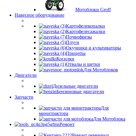
Мотоблоки Groff
Навесное оборудование
Картофелекопалки
Картофелесажалки
Почвофрезы
Плуги
Окучники и культиваторы
Прицепы
Косилки
Отвалы и щетки
Для Мотоблоков
Двигатели
Дизельные двигатели
Бензиновые двигатели
Запчасти
Для
минитрактора
Для Мотоблока
Ремонт
Ремонт ременных