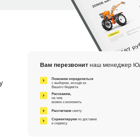
Вам перезвонит
наш менеджер Ю
м
Поможем определиться
у
с выбором, исходя из
Вашего бюджета
Расскажем,
на чем
можно сэкономить
Рассчитаем
смету
Сориентируем
по доставке
и сервису