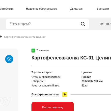
Мотоблоки
Навесное оборудование
Двигатели
Запчасти
Вт – Вс 
Картофелесажалка КС-01 Целина
В наличии
Картофелесажалка КС-01 Целин
Торговая марка:
Целина
Страна-производитель:
Россия
Габариты:
710х600х750 мм
Конструкционный вес:
41 кг
Все характеристики
Рассчитать цену