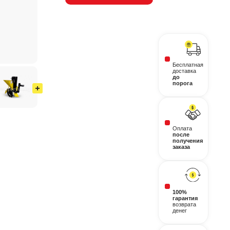
Бесплатная
доставка
до
порога
Оплата
после
получения
заказа
100%
гарантия
возврата
денег