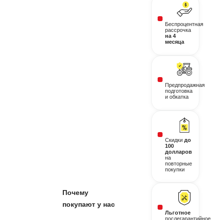
Беспроцентная
рассрочка
на 4
месяца
Предпродажная
подготовка
и обкатка
Скидки
до
100
долларов
на
повторные
покупки
Почему
покупают у нас
Льготное
послегарантийное