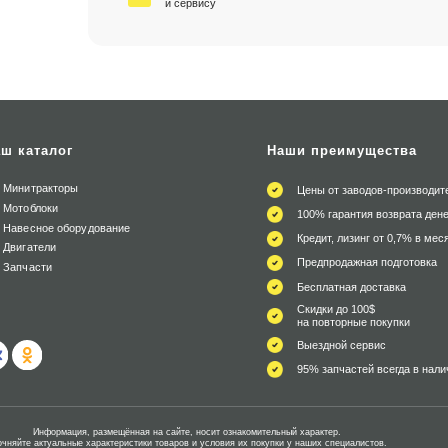
и сервису
ш каталог
Наши преимущества
Минитракторы
Цены от заводов-производит
Мотоблоки
100% гарантия возврата дене
Навесное оборудование
Кредит, лизинг от 0,7% в мес
Двигатели
Предпродажная подготовка
Запчасти
Бесплатная доставка
Скидки до 100$
на повторные покупки
Выездной сервис
95% запчастей всегда в нали
Информация, размещённая на сайте, носит ознакомительный характер.
очняйте актуальные характеристики товаров и условия их покупки у наших специалистов.