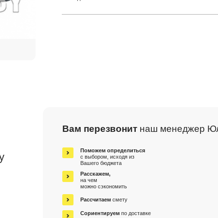
Вам перезвонит
наш менеджер Ю
м
Поможем определиться
у
с выбором, исходя из
Вашего бюджета
Расскажем,
на чем
можно сэкономить
Рассчитаем
смету
Сориентируем
по доставке