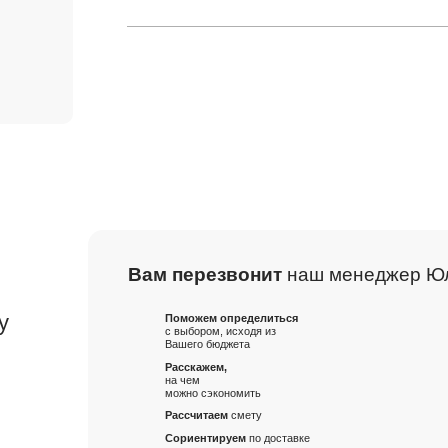
Вам перезвонит
наш менеджер Ю
м
у
Поможем определиться
с выбором, исходя из
Вашего бюджета
Расскажем,
на чем
можно сэкономить
Рассчитаем
смету
Сориентируем
по доставке