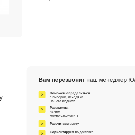
Вам перезвонит
наш менеджер Ю
м
Поможем определиться
у
с выбором, исходя из
Вашего бюджета
Расскажем,
на чем
можно сэкономить
Рассчитаем
смету
Сориентируем
по доставке