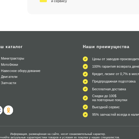
и сервису
ш каталог
Наши преимущества
Минитракторы
Цены от заводов-производит
Мотоблоки
100% гарантия возврата дене
Навесное оборудование
Кредит, лизинг от 0,7% в мес
Двигатели
Предпродажная подготовка
Запчасти
Бесплатная доставка
Скидки до 100$
на повторные покупки
Выездной сервис
95% запчастей всегда в нали
Информация, размещённая на сайте, носит ознакомительный характер.
очняйте актуальные характеристики товаров и условия их покупки у наших специалистов.