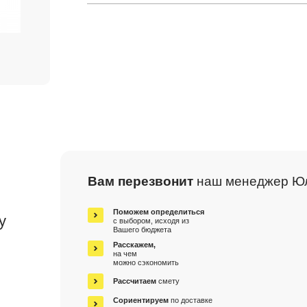
Вам перезвонит
наш менеджер Ю
м
Поможем определиться
у
с выбором, исходя из
Вашего бюджета
Расскажем,
на чем
можно сэкономить
Рассчитаем
смету
Сориентируем
по доставке