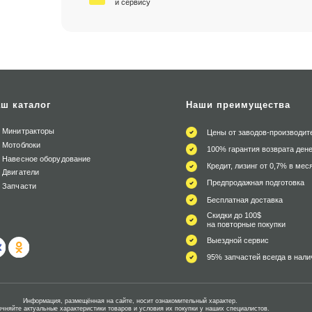
и сервису
ш каталог
Наши преимущества
Минитракторы
Цены от заводов-производит
Мотоблоки
100% гарантия возврата дене
Навесное оборудование
Кредит, лизинг от 0,7% в мес
Двигатели
Предпродажная подготовка
Запчасти
Бесплатная доставка
Скидки до 100$
на повторные покупки
Выездной сервис
95% запчастей всегда в нали
Информация, размещённая на сайте, носит ознакомительный характер.
очняйте актуальные характеристики товаров и условия их покупки у наших специалистов.